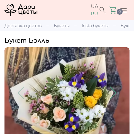
UA
0
RU
Доставка цветов
Букеты
Insta букеты
Букет
Букет Бэлль