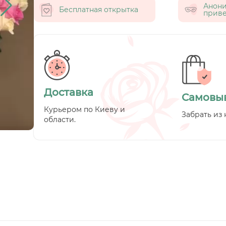
Анон
Бесплатная открытка
приве
Доставка
Самовы
Курьером по Киеву и
Забрать из 
области.