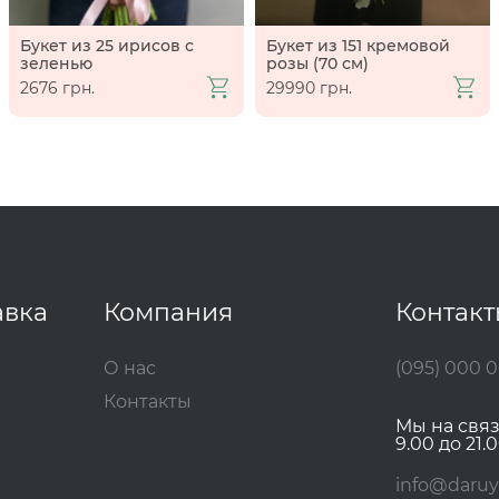
Букет из 25 ирисов с
Букет из 151 кремовой
зеленью
розы (70 см)
2676 грн.
29990 грн.
авка
Компания
Контак
О нас
(095) 000 
Контакты
Мы на свя
9.00 до 21.0
info@daruy