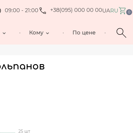
09:00 - 21:00
+38(095) 000 00 00
UA
RU
0
д
Кому
По цене
юльпанов
25 шт