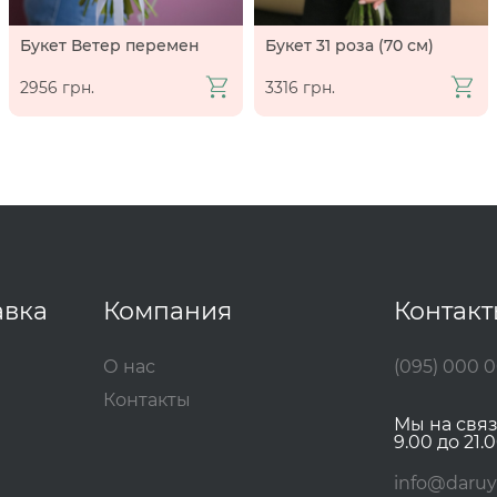
Букет Ветер перемен
Букет 31 роза (70 см)
2956 грн.
3316 грн.
авка
Компания
Контак
О нас
(095) 000 
Контакты
Мы на свя
9.00 до 21.0
info@daruy