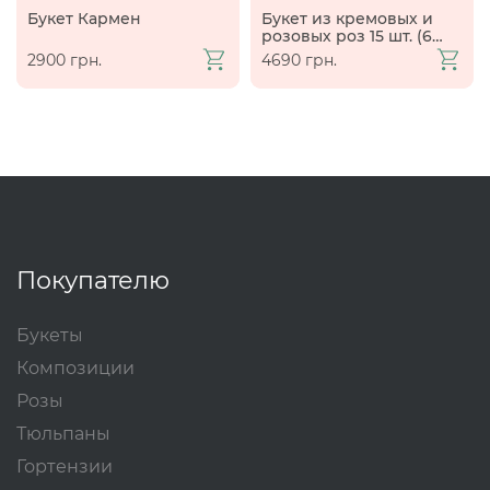
Букет Кармен
Букет из кремовых и
розовых роз 15 шт. (60
см)
2900 грн.
4690 грн.
Покупателю
Букеты
Композиции
Розы
Тюльпаны
Гортензии