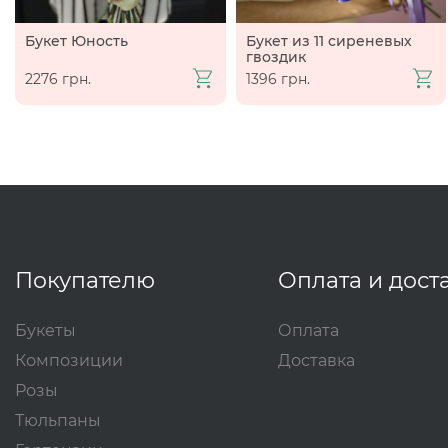
Букет Юность
Букет из 11 сиреневых
гвоздик
2276 грн.
1396 грн.
Покупателю
Оплата и дост
Букеты
Оплата
Композиции
Доставка
Розы
Тюльпаны