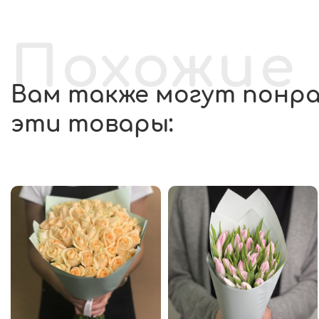
Похожие
Вам также могут понр
эти товары: