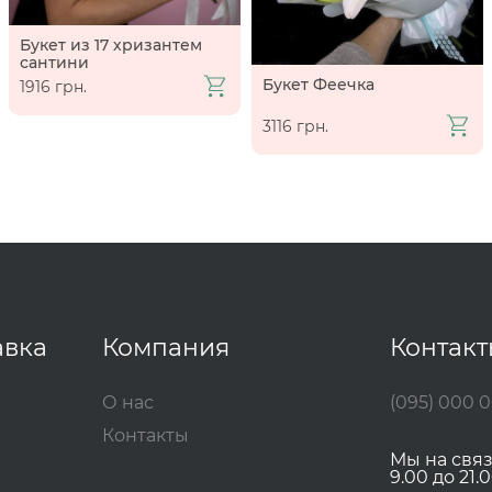
Букет из 17 хризантем
сантини
Букет Феечка
1916 грн.
3116 грн.
авка
Компания
Контак
О нас
(095) 000 
Контакты
Мы на свя
9.00 до 21.0