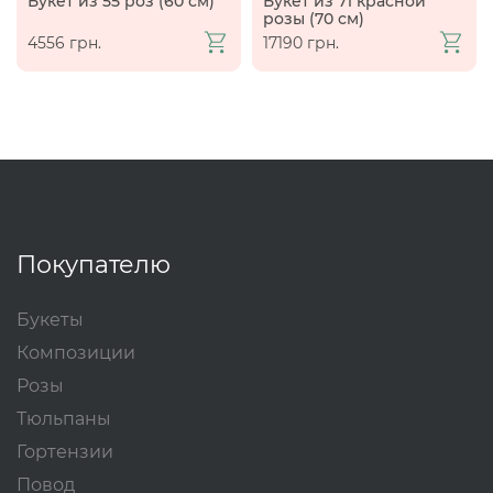
Букет из 55 роз (60 см)
Букет из 71 красной
розы (70 см)
4556 грн.
17190 грн.
Покупателю
Букеты
Композиции
Розы
Тюльпаны
Гортензии
Повод