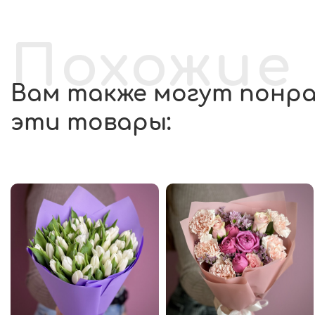
Похожие
Вам также могут понр
эти товары: