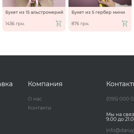
Букет из 15 альстромерий
Букет из 5 гербер мини
1436 грн.
876 грн.
авка
Компания
Контак
О нас
(095) 000 
Контакты
Мы на свя
9.00 до 21.0
info@daruy