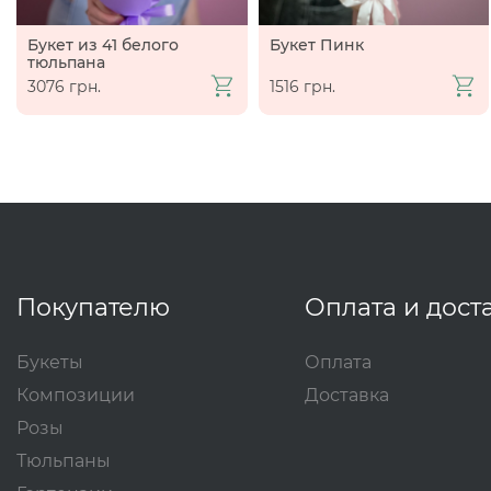
Букет из 41 белого
Букет Пинк
тюльпана
3076 грн.
1516 грн.
Покупателю
Оплата и дост
Букеты
Оплата
Композиции
Доставка
Розы
Тюльпаны