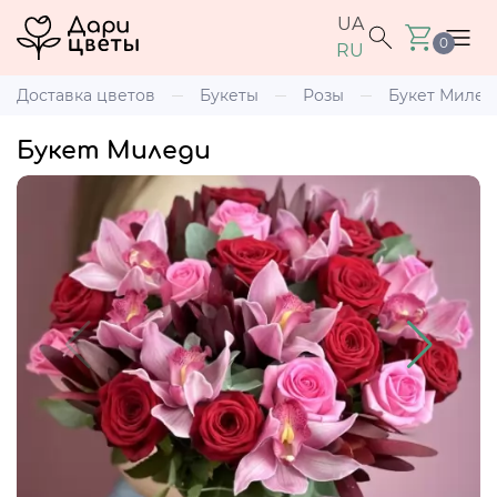
UA
0
RU
Доставка цветов
Букеты
Розы
Букет Милед
Букет Миледи