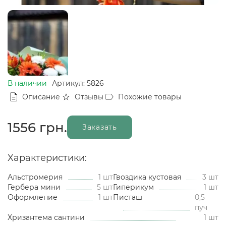
В наличии
Артикул: 5826
Описание
Отзывы
Похожие товары
1556
грн.
Заказать
Характеристики:
Альстромерия
1 шт
Гвоздика кустовая
3 шт
Гербера мини
5 шт
Гиперикум
1 шт
Оформление
1 шт
Писташ
0,5
пуч
Хризантема сантини
1 шт