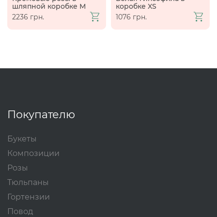
шляпной коробке М
коробке XS
2236 грн.
1076 грн.
Покупателю
Букеты
Композиции
Розы
Тюльпаны
Гортензии
Повод