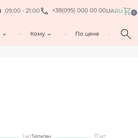
09:00 - 21:00
+38(095) 000 00 00
UA
RU
0
д
Кому
По цене
1 шт
Тюльпан
17 шт