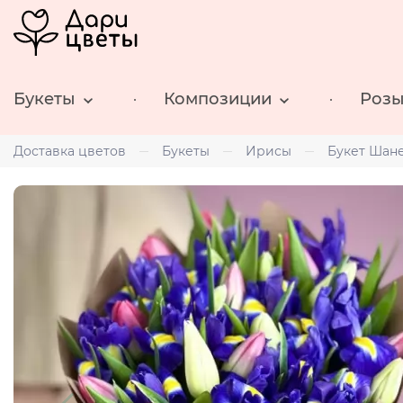
Букеты
Композиции
Роз
Доставка цветов
Букеты
Ирисы
Букет Шан