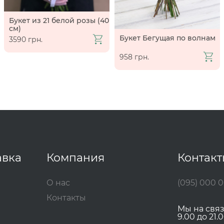
Букет из 21 белой розы (40
см)
Букет Бегущая по волнам
3590 грн.
958 грн.
авка
Компания
Контак
О нас
(095) 000 
Контакты
Мы на свя
9.00 до 21.0