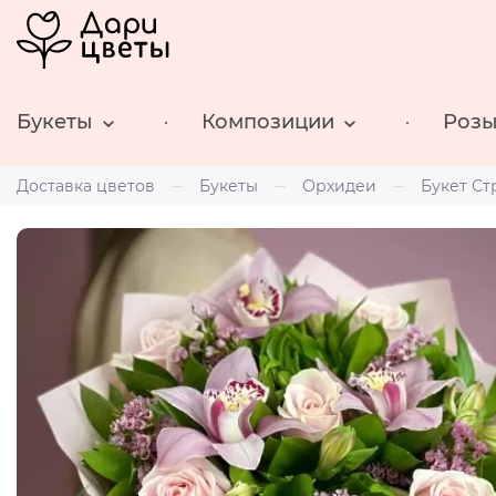
Букеты
Композиции
Роз
Доставка цветов
Букеты
Орхидеи
Букет Ст