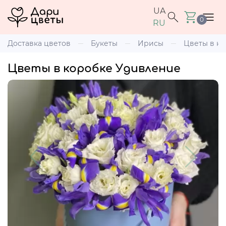
UA
0
RU
Доставка цветов
Букеты
Ирисы
Цветы в к
Цветы в коробке Удивление