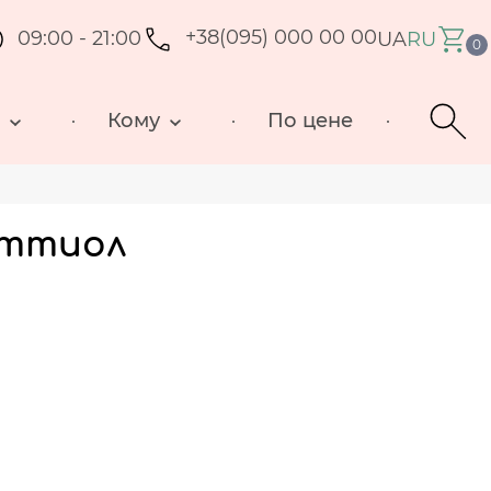
09:00 - 21:00
+38(095) 000 00 00
UA
RU
0
д
Кому
По цене
аттиол