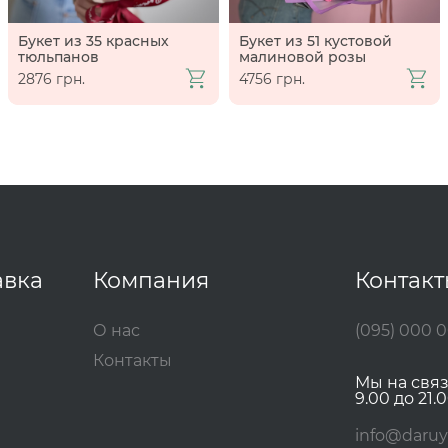
Букет из 35 красных
Букет из 51 кустовой
тюльпанов
малиновой розы
2876 грн.
4756 грн.
авка
Компания
Контак
О нас
(095) 000 
Контакты
Мы на свя
9.00 до 21.0
info@daruy