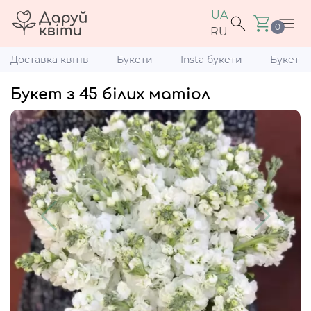
UA
0
RU
Доставка квітів
Букети
Insta букети
Букет з 
Букет з 45 білих матіол