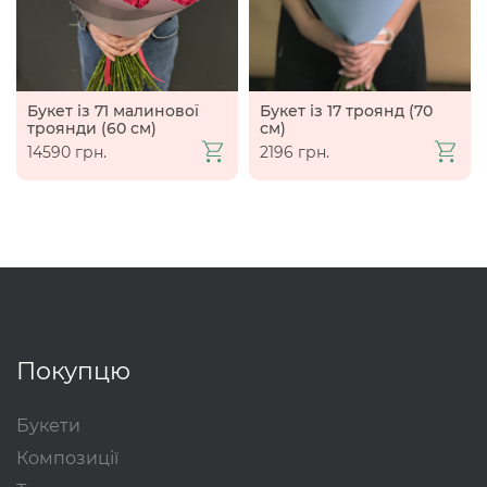
Букет із 71 малинової
Букет із 17 троянд (70
троянди (60 см)
см)
14590 грн.
2196 грн.
Покупцю
Букети
Композиції