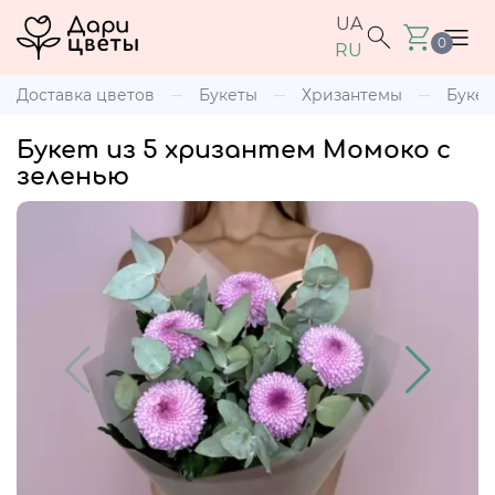
UA
0
RU
Доставка цветов
Букеты
Хризантемы
Букет
Букет из 5 хризантем Момоко с
зеленью