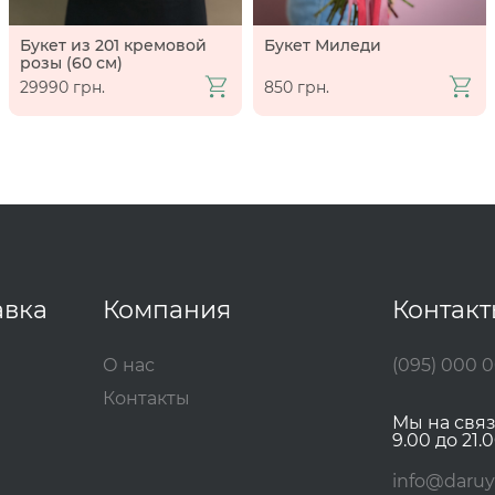
Букет из 201 кремовой
Букет Миледи
розы (60 см)
29990 грн.
850 грн.
авка
Компания
Контак
О нас
(095) 000 
Контакты
Мы на свя
9.00 до 21.0
info@daruy