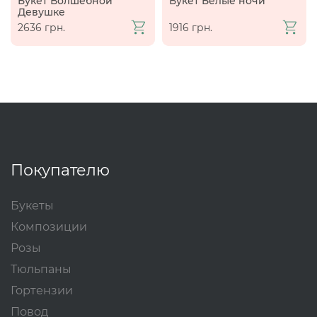
Букет Волшебной
Букет Белые ночи
Девушке
2636 грн.
1916 грн.
Покупателю
Букеты
Композиции
Розы
Тюльпаны
Гортензии
Повод