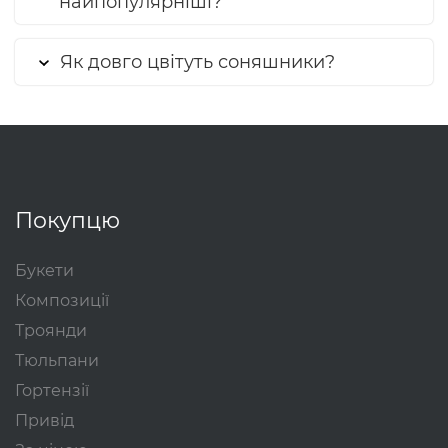
найпопулярніші?
Як довго цвітуть соняшники?
Покупцю
Букети
Композиції
Троянди
Тюльпани
Гортензії
Привід