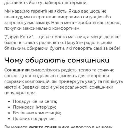
доставлять його у найкоротші терміни.
Ми надаємо гарантії на якість. Якщо вас щось не
влаштує, ми оперативно виправимо ситуацію або
запропонуємо заміну. Наша мета – зробити ваш досвід
покупки максимально комфортним.
"Даруй Квіти" — це не просто магазин, а місце, де ваші
бажання стають реальністю. Даруйте радість своїм
близьким, обираючи букети, які говорять самі за себе!
Чому обирають соняшники
Соняшники
символізують радість, тепло та сонячне
світло. Ці квіти ідеально підходять для створення
яскравих композицій, які привернуть увагу та піднімуть
настрій. Завдяки своїй універсальності, соняшники
популярні для:
Подарунків на свята;
Прикраси інтер'єру;
Весільних композицій;
Ділових подарунків.
Ви можете
купити соняшники
недорого в нашому