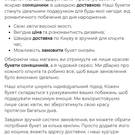
яскраві
соняшники
зі швидкою
доставкою
. Наші букети
стануть ідеальним подарунком для будь-якої нагоди: від
романтичного побачення до дня народження.
Свіжі квіти високої якості;
Вигідна
ціна
та різноманітність дизайнів;
Швидка
доставка
по Києву в зручний для клієнта
час;
Можливість
замовити
букет онлайн.
Обираючи наш магазин, ви отримуєте не лише красиві
букети соняшників
, а й чудовий сервіс. Ми дбаємо про
кожного клієнта та робимо все, щоб ваше замовлення
було виконано ідеально.
Наші клієнти цінують індивідуальний підхід. Кожен
букет складається з урахуванням ваших побажань, щоб
подарувати максимум емоцій. Ми використовуємо
лише свіжі квіти, які зберігатимуть свою красу
протягом багатьох днів.
Завдяки зручній системі замовлення, ви можете обрати
потрібний букет за кілька хвилин. Просто додайте його
до кошика, вкажіть адресу доставки, і наші кур'єри