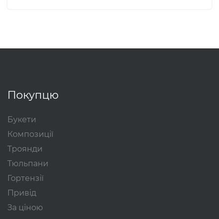
Покупцю
Букети
Композиції
Троянди
Тюльпани
Гортензії
Привід
За ціною