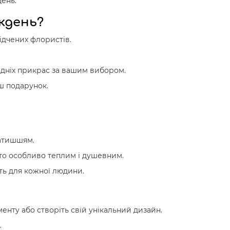
ень.
кдень?
ідчених флористів.
кодніх прикрас за вашим вибором.
ш подарунок.
затишшям.
ято особливо теплим і душевним.
ть для кожної людини.
енту або створіть свій унікальний дизайн.
.