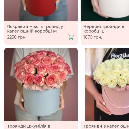
Яскравий мікс із троянд у
Червоні троянди в
капелюшній коробці М
коробці L
2236 грн.
1670 грн.
Троянди Джумілія в
Троянди в капелюшн