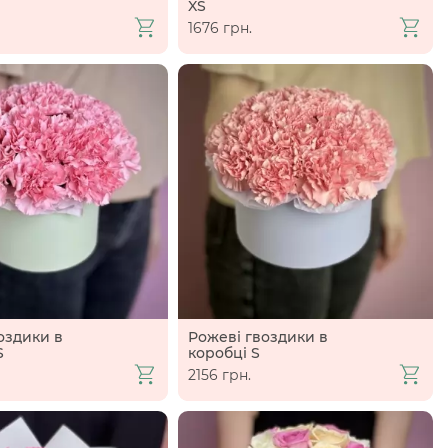
XS
1676 грн.
оздики в
Рожеві гвоздики в
S
коробці S
2156 грн.