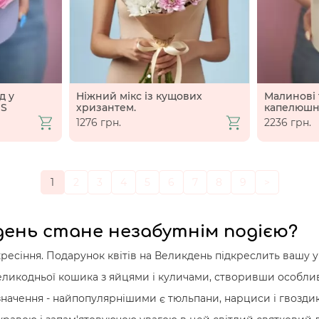
д у
Ніжний мікс із кущових
Малинові 
 S
хризантем.
капелюшн
1276 грн.
2236 грн.
1
2
3
4
5
6
7
8
9
>
день стане незабутнім подією?
кресіння. Подарунок квітів на Великдень підкреслить вашу ув
еликодньої кошика з яйцями і куличами, створивши особливу
значення - найпопулярнішими є тюльпани, нарциси і гвоздики