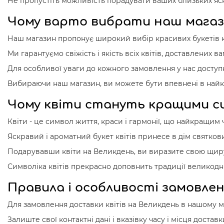
Не пропустіть можливість порадувати ваших близьких яск
Чому варто вибрати наш магази
Наш магазин пропонує широкий вибір красивих букетів кв
Ми гарантуємо свіжість і якість всіх квітів, доставлених 
Для особливої уваги до кожного замовлення у нас доступ
Вибираючи наш магазин, ви можете бути впевнені в найкр
Чому квіти стануть кращими с
Квіти - це символ життя, краси і гармонії, що найкращим 
Яскравий і ароматний букет квітів принесе в дім святков
Подарувавши квіти на Великдень, ви виразите свою щиру 
Символіка квітів прекрасно доповнить традиції великоднь
Правила і особливості замовлен
Для замовлення доставки квітів на Великдень в нашому м
Залиште свої контактні дані і вказівку часу і місця доста