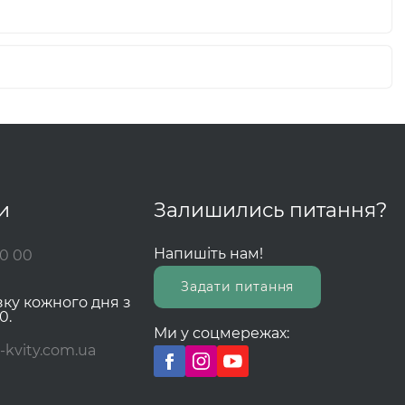
и
Залишились питання?
Напишіть нам!
00 00
Задати питання
зку кожного дня з
0.
Ми у соцмережах:
-kvity.com.ua