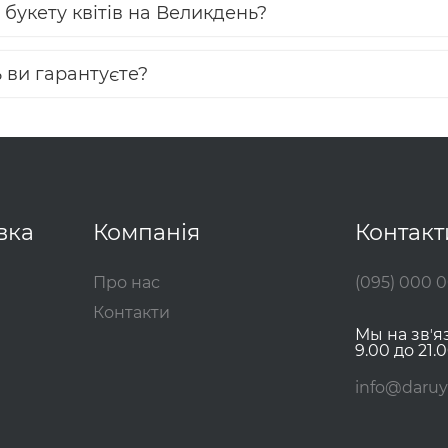
букету квітів на Великдень?
ь ви гарантуєте?
вка
Компанія
Контакт
Про нас
(095) 000 
Контакти
Мы на звʼя
9.00 до 21.0
info@daruy