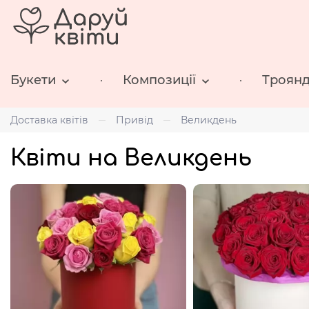
Букети
Композиції
Троян
Доставка квітів
Привід
Великдень
Квіти на Великдень