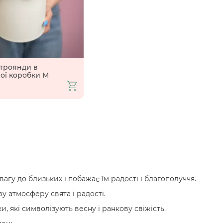
троянди в
ої коробки М
агу до близьких і побажає їм радості і благополуччя.
 атмосферу свята і радості.
, які символізують весну і ранкову свіжість.