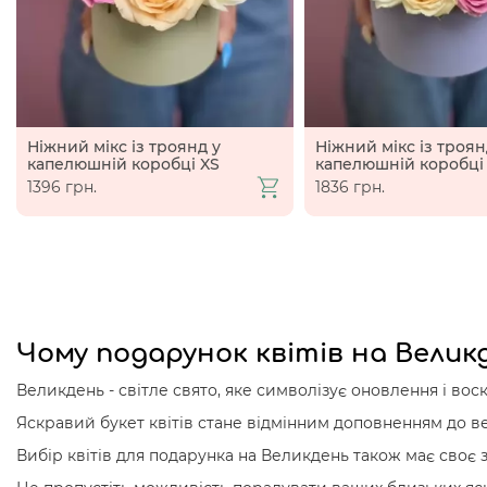
Ніжний мікс із троянд у
Ніжний мікс із троян
капелюшній коробці XS
капелюшній коробці
1396 грн.
1836 грн.
Чому подарунок квітів на Велик
Великдень - світле свято, яке символізує оновлення і вос
Яскравий букет квітів стане відмінним доповненням до в
Вибір квітів для подарунка на Великдень також має своє 