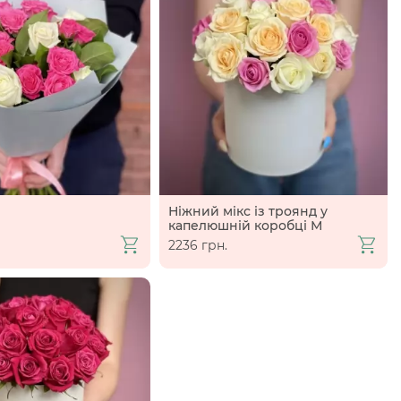
Ніжний мікс із троянд у
капелюшній коробці М
2236 грн.