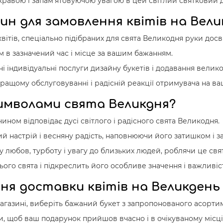
равою і запам'ятовуючою увагою в цей світлий святковий д
н для замовлення квітів на Вели
ітів, спеціально підібраних для свята Великодня руки досв
вам в зазначений час і місце за вашим бажанням.
ні індивідуальні послуги дизайну букетів і додавання вели
ащому обслуговуванні і радісній реакції отримувача на ва
имволами свята Великдня?
чином відповідає дусі світлого і радісного свята Великодня.
ий настрій і весняну радість, наповнюючи його затишком і 
любов, турботу і увагу до близьких людей, роблячи це св
ого свята і підкреслить його особливе значення і важливіс
ня доставки квітів на Великдень
агазині, виберіть бажаний букет з запропонованого асортим
вки, щоб ваш подарунок прийшов вчасно і в очікуваному місці