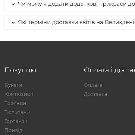
Чи можу я додати додаткові прикраси до 
Які терміни доставки квітів на Великден
Покупцю
Оплата і доста
Букети
Оплата
Композиції
Доставка
Троянди
Тюльпани
Гортензії
Привід