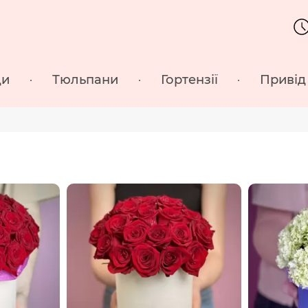
ди
Тюльпани
Гортензії
Привід