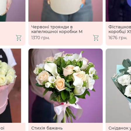
Червоні троянди в
Фісташков
капелюшної коробки М
коробці X
1370 грн.
1676 грн.
ої
Стихія бажань
Сніданок 