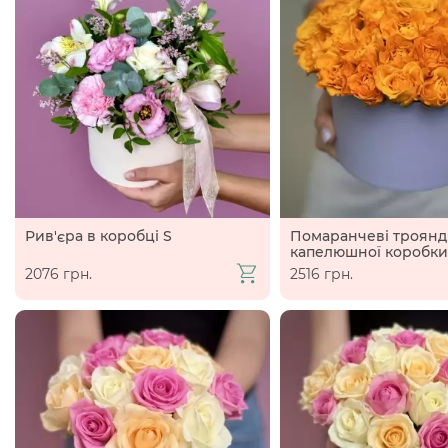
Рив'єра в коробці S
Помаранчеві троянд
капелюшної коробки
2076 грн.
2516 грн.