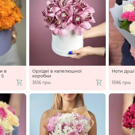
и в
Орхідеї в капелюшної
Ноти душі
 S
коробки
3516 грн.
1596 грн.