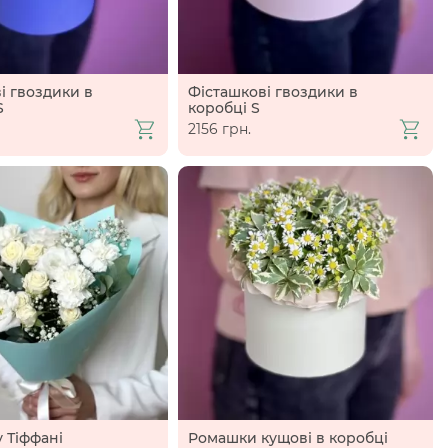
і гвоздики в
Фісташкові гвоздики в
S
коробці S
2156 грн.
у Тіффані
Ромашки кущові в коробці