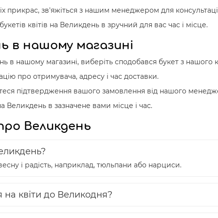
іх прикрас, зв'яжіться з нашим менеджером для консультац
укетів квітів на Великдень в зручний для вас час і місце.
ь в нашому магазині
 в нашому магазині, виберіть сподобався букет з нашого ка
цію про отримувача, адресу і час доставки.
йтеся підтвердження вашого замовлення від нашого менедж
а Великдень в зазначене вами місце і час.
 про Великдень
Великдень?
весну і радість, наприклад, тюльпани або нарциси.
я на квіти до Великодня?