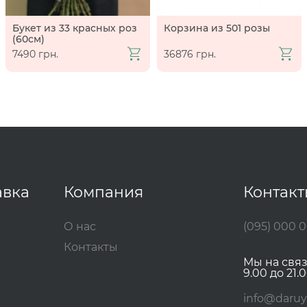
Букет из 33 красных роз
Корзина из 501 розы
(60см)
7490 грн.
36876 грн.
авка
Компания
Контак
О нас
(095) 000 
Контакты
Мы на свя
9.00 до 21.0
info@daruy