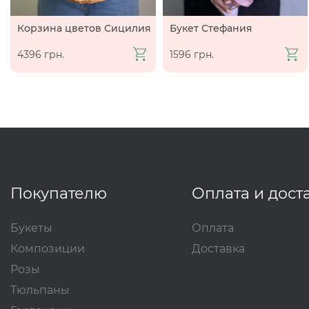
Корзина цветов Сицилия
Букет Стефания
4396 грн.
1596 грн.
Покупателю
Оплата и дост
Букеты
Оплата
Композиции
Доставка
Розы
Тюльпаны