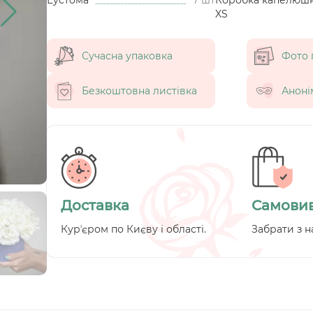
XS
Сучасна упаковка
Фото 
Безкоштовна листівка
Аноні
Доставка
Самовив
Курʼєром по Києву і області.
Забрати з н