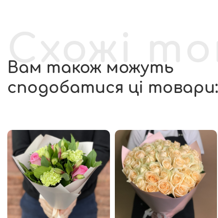
Схожі т
Вам також можуть
сподобатися ці товари: