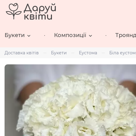
Букети
Композиції
Троян
Доставка квітів
Букети
Еустома
Біла еусто