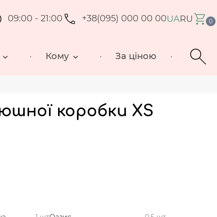
09:00 - 21:00
+38(095) 000 00 00
UA
RU
0
Кому
За ціною
люшної коробки XS
на
1 шт
Оазис
0,5 шт