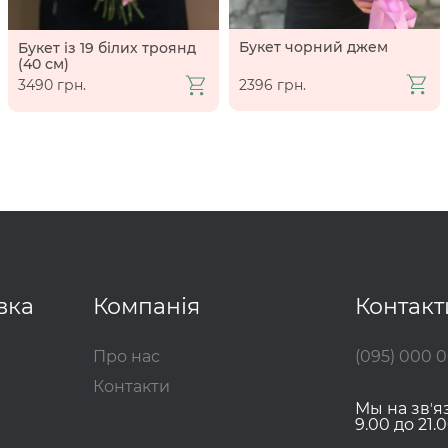
Букет чорний джем
Букет із 19 білих троянд
(40 см)
2396 грн.
3490 грн.
вка
Компанія
Контакт
Про нас
(095) 000 
Контакти
Мы на звʼя
9.00 до 21.0