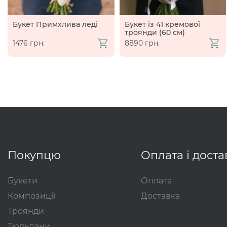
Букет Примхлива леді
Букет із 41 кремової
троянди (60 см)
1476 грн.
8890 грн.
Покупцю
Оплата і доста
Букети
Оплата
Композиції
Доставка
Троянди
Тюльпани