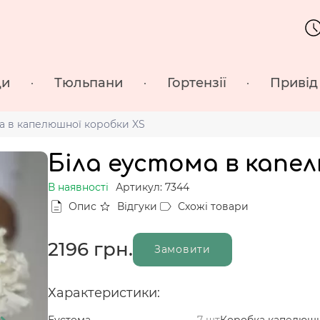
ди
Тюльпани
Гортензії
Привід
ма в капелюшної коробки XS
Біла еустома в капе
В наявності
Артикул: 7344
Опис
Відгуки
Схожі товари
2196
грн.
Замовити
Характеристики:
Еустома
7 шт
Коробка капелюш