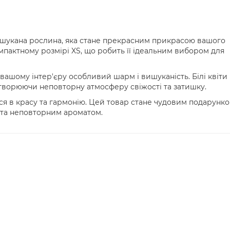
 вишукана рослина, яка стане прекрасним прикрасою вашого
мпактному розмірі XS, що робить її ідеальним вибором для
вашому інтер'єру особливий шарм і вишуканість. Білі квіти
творюючи неповторну атмосферу свіжості та затишку.
ися в красу та гармонію. Цей товар стане чудовим подарунк
 та неповторним ароматом.