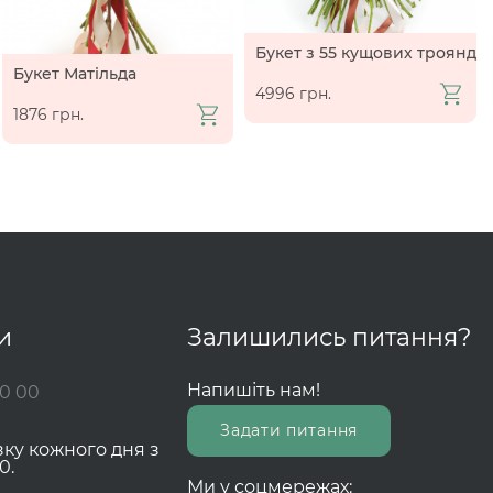
Букет з 55 кущових троянд
Букет Матільда
4996 грн.
1876 грн.
и
Залишились питання?
Напишіть нам!
00 00
Задати питання
зку кожного дня з
0.
Ми у соцмережах: