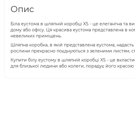
Опис
Біла еустома в шляпній коробці XS - це елегантна та
дому або офісу. Ця красива еустома представлена в ко
невеликих приміщень.
Шляпна коробка, в якій представлена еустома, надасть 
рослини прекрасно поєднуються з зеленими листям, с
Купити білу еустому в шляпній коробці XS - це вкласт
для близької людини або колеги, порадує його красою