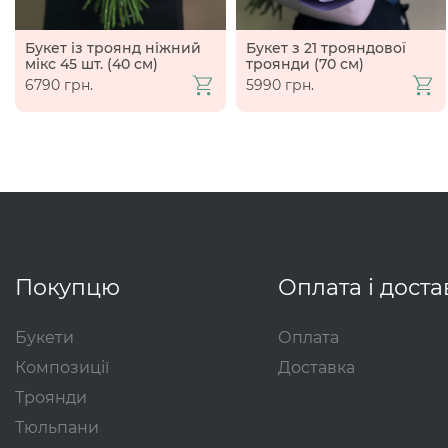
Букет із троянд ніжний
Букет з 21 трояндової
мікс 45 шт. (40 см)
троянди (70 см)
6790 грн.
5990 грн.
Покупцю
Оплата і доста
Букети
Оплата
Композиції
Доставка
Троянди
Тюльпани