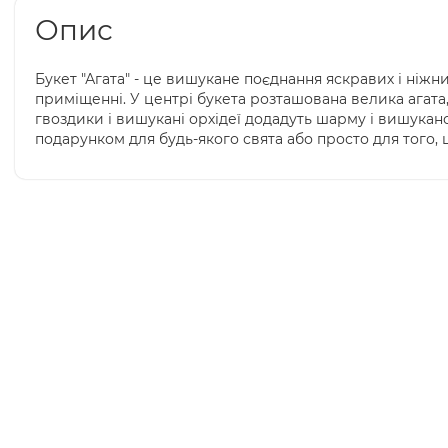
Опис
Букет "Агата" - це вишукане поєднання яскравих і ніжни
приміщенні. У центрі букета розташована велика агата,
гвоздики і вишукані орхідеї додадуть шарму і вишукано
подарунком для будь-якого свята або просто для того,