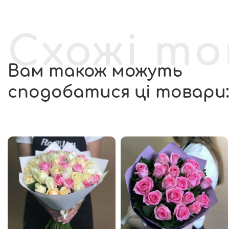
Схожі т
Вам також можуть
сподобатися ці товари: