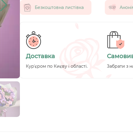
Безкоштовна листівка
Аноні
Доставка
Самовив
Курʼєром по Києву і області.
Забрати з н