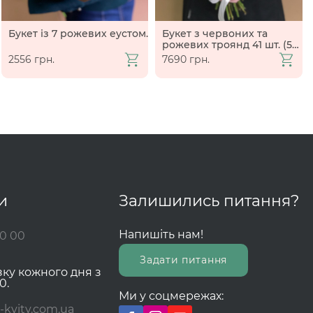
Букет із 7 рожевих еустом.
Букет з червоних та
рожевих троянд 41 шт. (50
см)
2556 грн.
7690 грн.
и
Залишились питання?
Напишіть нам!
00 00
Задати питання
зку кожного дня з
0.
Ми у соцмережах:
-kvity.com.ua