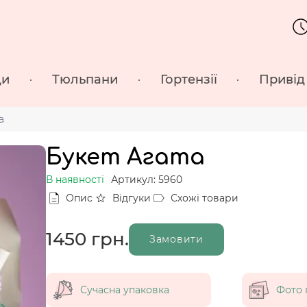
ди
Тюльпани
Гортензії
Привід
а
Букет Агата
В наявності
Артикул: 5960
Опис
Відгуки
Схожі товари
1450
грн.
Замовити
Сучасна упаковка
Фото 