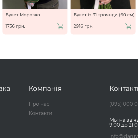
Букет Морозко
Букет із 31 троянди (60 см)
1756 грн.
2916 грн.
вка
Компанія
Контакт
Про нас
(095) 000 
Контакти
Мы на звʼя
9.00 до 21.0
info@daruy