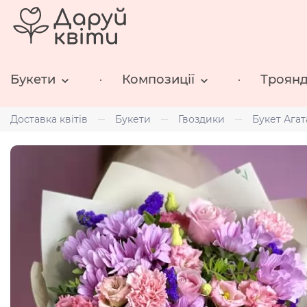
Букети
Композиції
Троян
Доставка квітів
Букети
Гвоздики
Букет Агат