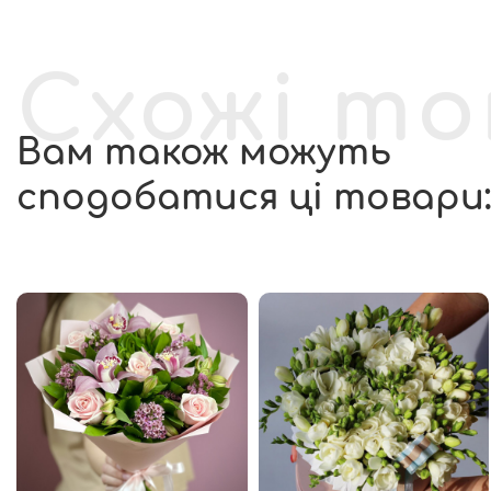
Схожі т
Вам також можуть
сподобатися ці товари: