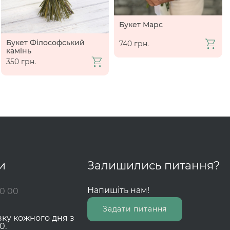
Букет Марс
Букет Філософський
740 грн.
камінь
350 грн.
и
Залишились питання?
Напишіть нам!
00 00
Задати питання
зку кожного дня з
0.