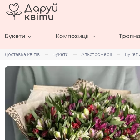
Букети
Композиції
Троян
Доставка квітів
Букети
Альстромерії
Букет 