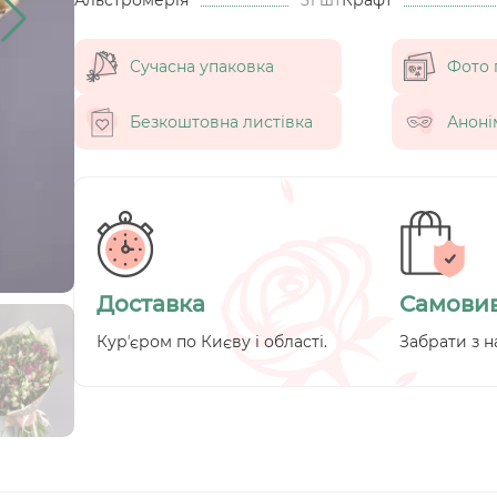
Сучасна упаковка
Фото 
Безкоштовна листівка
Аноні
Доставка
Самовив
Курʼєром по Києву і області.
Забрати з н