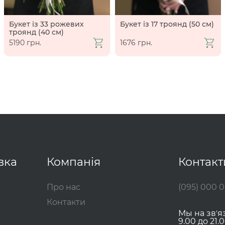
Букет із 33 рожевих
Букет із 17 троянд (50 см)
троянд (40 см)
5190 грн.
1676 грн.
вка
Компанія
Контакт
Про нас
(095) 000 
Контакти
Мы на звʼя
9.00 до 21.0