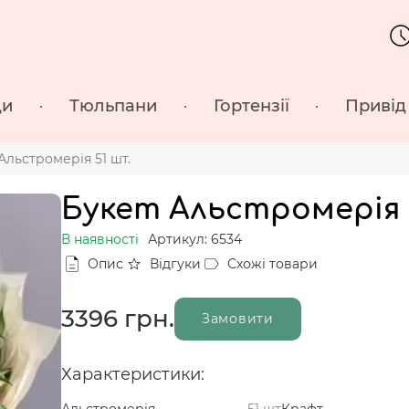
ди
Тюльпани
Гортензії
Привід
Альстромерія 51 шт.
Букет Альстромерія 
В наявності
Артикул: 6534
Опис
Відгуки
Схожі товари
3396
грн.
Замовити
Характеристики:
Альстромерія
51 шт
Крафт