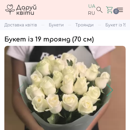
UA
0
RU
Доставка квітів
Букети
Троянди
Букет із 19
Букет із 19 троянд (70 см)