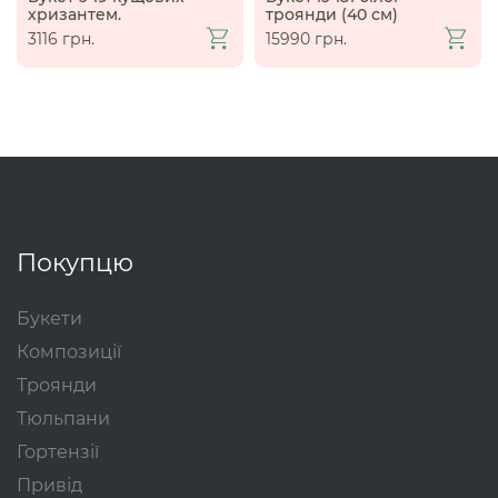
хризантем.
троянди (40 см)
3116 грн.
15990 грн.
Покупцю
Букети
Композиції
Троянди
Тюльпани
Гортензії
Привід