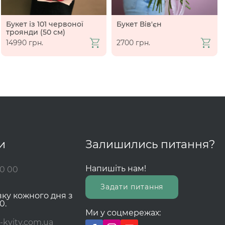
Букет із 101 червоної
Букет Вів'єн
троянди (50 см)
14990 грн.
2700 грн.
и
Залишились питання?
Напишіть нам!
00 00
Задати питання
зку кожного дня з
0.
Ми у соцмережах:
-kvity.com.ua