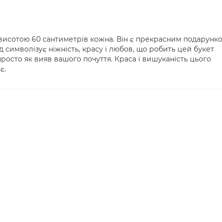
 висотою 60 сантиметрів кожна. Він є прекрасним подарунк
д символізує ніжність, красу і любов, що робить цей букет
просто як вияв вашого почуття. Краса і вишуканість цього
є.