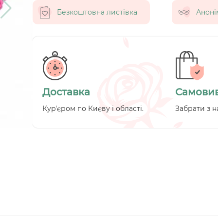
Безкоштовна листівка
Аноні
Доставка
Самовив
Курʼєром по Києву і області.
Забрати з н