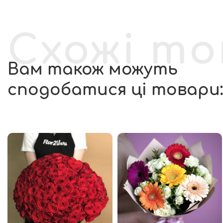
Схожі т
Вам також можуть
сподобатися ці товари: