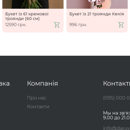
Букет із 61 кремової
Букет із 21 троянди Кенія
троянди (60 см)
12590 грн.
996 грн.
вка
Компанія
Контакт
Про нас
(095) 000 
Контакти
Мы на звʼя
9.00 до 21.0
info@daruy