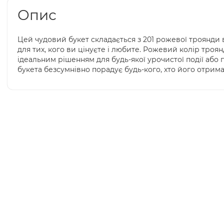
Опис
Цей чудовий букет складається з 201 рожевої троянди
для тих, кого ви цінуєте і любите. Рожевий колір троян
ідеальним рішенням для будь-якої урочистої події або 
букета безсумнівно порадує будь-кого, хто його отрима