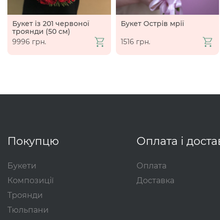
Букет із 201 червоної
Букет Острів мрії
троянди (50 см)
9996 грн.
1516 грн.
Покупцю
Оплата і доста
Букети
Оплата
Композиції
Доставка
Троянди
Тюльпани