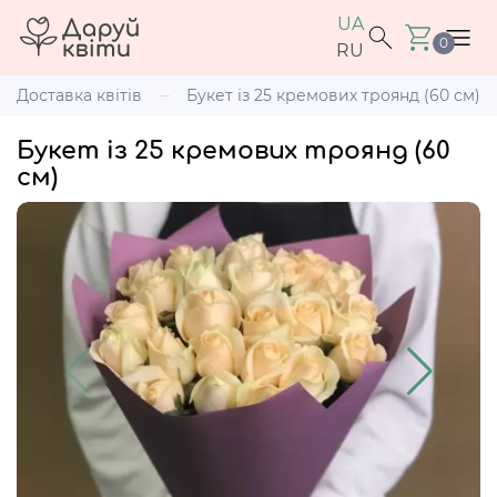
UA
0
RU
Доставка квітів
Букет із 25 кремових троянд (60 см)
Букет із 25 кремових троянд (60
см)