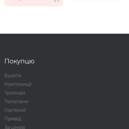
Покупцю
Букети
Композиції
Троянди
Тюльпани
Гортензії
Привід
За ціною