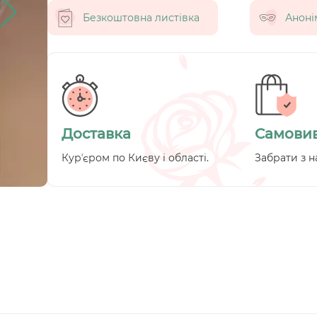
Безкоштовна листівка
Аноні
Доставка
Самовив
Курʼєром по Києву і області.
Забрати з н