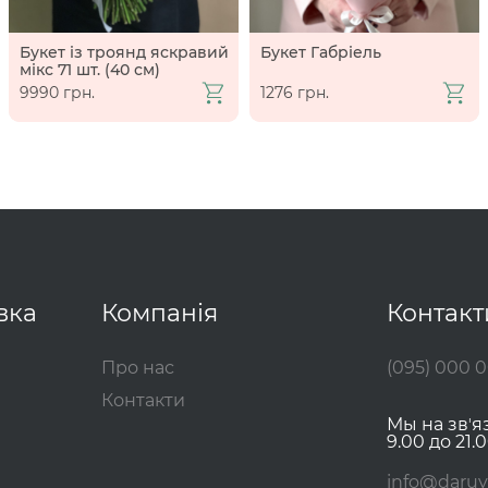
Букет із троянд яскравий
Букет Габріель
мікс 71 шт. (40 см)
9990 грн.
1276 грн.
вка
Компанія
Контакт
Про нас
(095) 000 
Контакти
Мы на звʼя
9.00 до 21.0
info@daruy