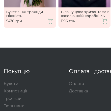
Букет зі 101 троянди
Біла кущова хризантема в
Ніжність
капелюшній коробці XS
5476 грн.
1196 грн.
Покупцю
Оплата і доста
Букети
Оплата
Композиції
Доставка
Троянди
Тюльпани