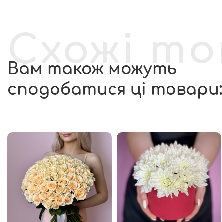
Схожі т
Вам також можуть
сподобатися ці товари: