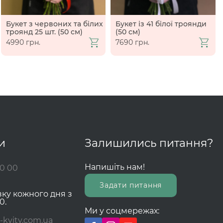
Букет з червоних та білих
Букет із 41 білої троянди
троянд 25 шт. (50 см)
(50 см)
4990 грн.
7690 грн.
и
Залишились питання?
Напишіть нам!
00 00
Задати питання
зку кожного дня з
0.
Ми у соцмережах:
-kvity.com.ua