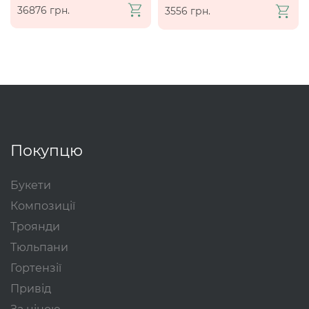
36876 грн.
3556 грн.
Покупцю
Букети
Композиції
Троянди
Тюльпани
Гортензії
Привід