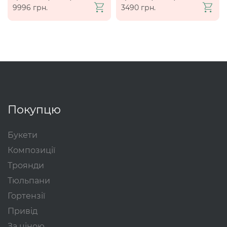
9996 грн.
3490 грн.
Покупцю
Букети
Композиції
Троянди
Тюльпани
Гортензії
Привід
За ціною