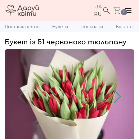
UA
0
RU
Доставка квітів
Букети
Тюльпани
Букет із 
Букет із 51 червоного тюльпану