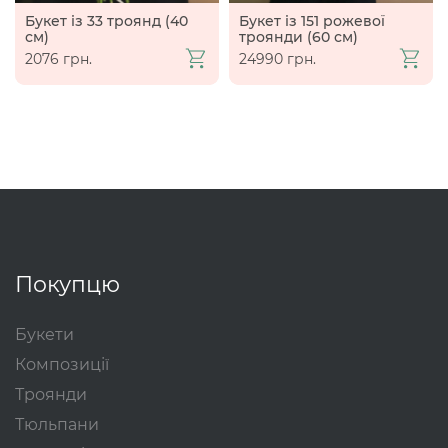
Букет із 33 троянд (40
Букет із 151 рожевої
см)
троянди (60 см)
2076 грн.
24990 грн.
Покупцю
Букети
Композиції
Троянди
Тюльпани