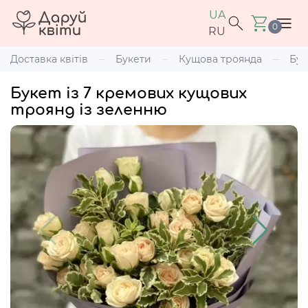
UA
0
RU
Доставка квітів
Букети
Кущова троянда
Бук
Букет із 7 кремових кущових
троянд із зеленню