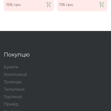
1516 грн.
1116 грн.
Покупцю
Букети
Композиції
Троянди
Тюльпани
Гортензії
Привід