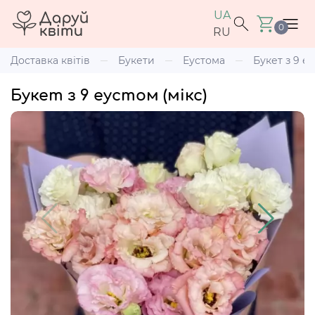
UA
0
RU
Доставка квітів
Букети
Еустома
Букет з 9 еу
Букет з 9 еустом (мікс)