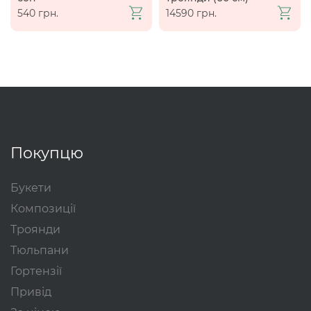
540 грн.
14590 грн.
Покупцю
Букети
Композиції
Троянди
Тюльпани
Гортензії
Привід