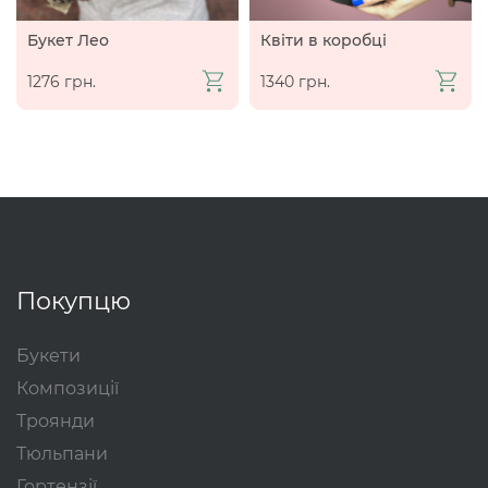
Букет Лео
Квіти в коробці
1276 грн.
1340 грн.
Покупцю
Букети
Композиції
Троянди
Тюльпани
Гортензії