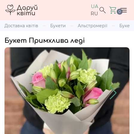
UA
0
RU
Доставка квітів
Букети
Альстромерії
Букет
Букет Примхлива леді