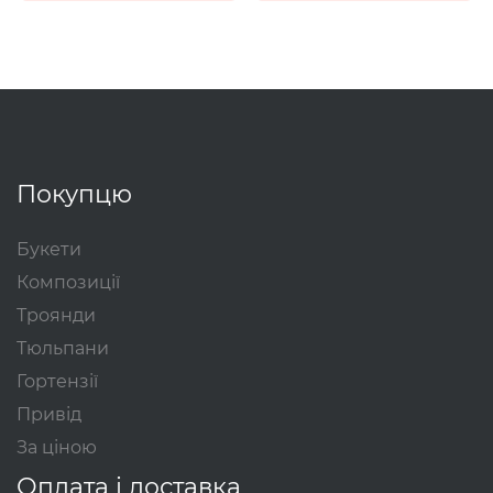
Покупцю
Букети
Композиції
Троянди
Тюльпани
Гортензії
Привід
За ціною
Оплата і доставка