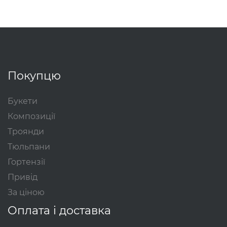
Покупцю
Букети
Композиції
Троянди
Тюльпани
Гортензії
Привід
За ціною
Оплата і доставка