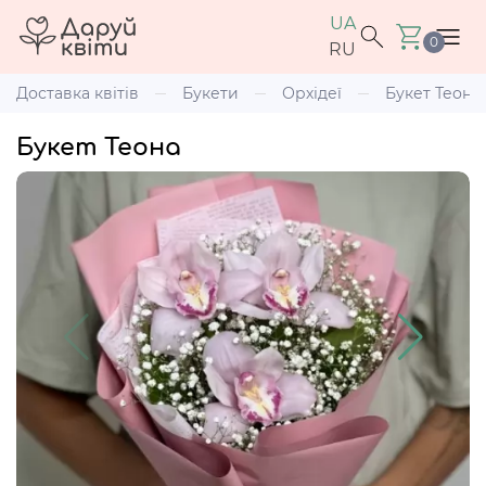
UA
0
RU
Доставка квітів
Букети
Орхідеї
Букет Теона
Букет Теона