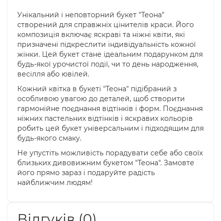
Унікальний і неповторний букет "Теона"
створений для справжніх цінителів краси. Його
композиція включає яскраві та ніжні квіти, які
призначені підкреслити індивідуальність кожної
жінки. Цей букет стане ідеальним подарунком для
будь-якої урочистої події, чи то день народження,
весілля або ювілей.
Кожний квітка в букеті "Теона" підібраний з
особливою увагою до деталей, щоб створити
гармонійне поєднання відтінків і форм. Поєднання
ніжних пастельних відтінків і яскравих кольорів
робить цей букет універсальним і підходящим для
будь-якого смаку.
Не упустіть можливість порадувати себе або своїх
близьких дивовижним букетом "Теона". Замовте
його прямо зараз і подаруйте радість
найближчим людям!
Відгуків (0)