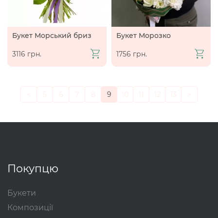
Букет Морський бриз
Букет Морозко
3116 грн.
1756 грн.
<
5
6
7
8
9
10
11
12
13
>
Покупцю
Букети
Композиції