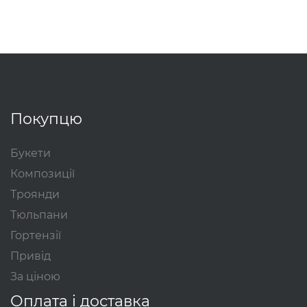
Покупцю
Букети
Композиції
Троянди
Тюльпани
Гортензії
Привід
За ціною
Оплата і доставка