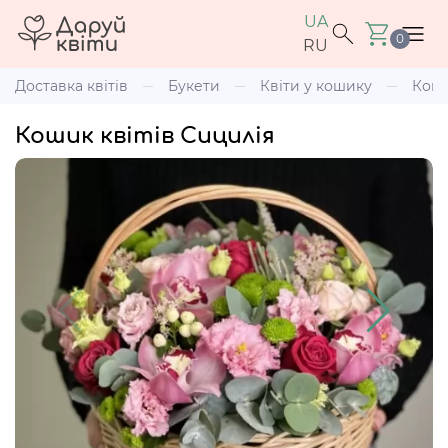
UA
0
RU
Доставка квітів
Букети
Квіти у кошику
Коши
Кошик квітів Сицилія