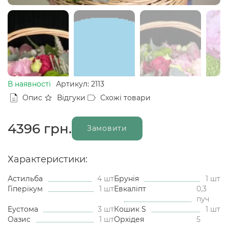
В наявності
Артикул: 2113
Опис
Відгуки
Схожі товари
4396
грн.
Замовити
Характеристики:
Астильба
4 шт
Брунія
1 шт
Гіперікум
1 шт
Евкаліпт
0,3
пуч
Еустома
3 шт
Кошик S
1 шт
Оазис
1 шт
Орхідея
5