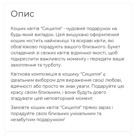
Опис
Кошик квітів "Сицилія" - чудовий подарунок на
будь-який випадок. Цей вишукано оформлений
кошик містить найніжніші та яскраві квіти, які
обов'язково порадують вашого близького. Букет
складений зі свіжих квітів відмінної якості, щоб
підкреслити важливість моменту і передати ваше
захоплення та турботу.
Квіткова композиція в кошику "Сицилія" є
ідеальним вибором для вираження своєї любові,
вдячності або просто як знак уваги. Подаруйте цю
красу своїм близьким, і вони будуть довго
згадувати цей неповторний момент.
Замовте кошик квітів "Сицилія" прямо зараз і
порадуйте своїх близьких унікальним та
незабутнім подарунком!