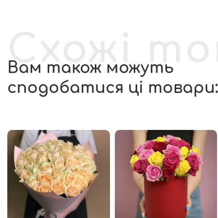
Схожі т
Вам також можуть
сподобатися ці товари: