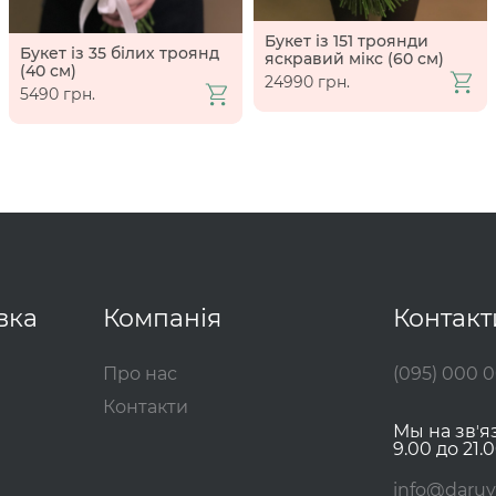
Букет із 151 троянди
Букет із 35 білих троянд
яскравий мікс (60 см)
(40 см)
24990 грн.
5490 грн.
вка
Компанія
Контакт
Про нас
(095) 000 
Контакти
Мы на звʼя
9.00 до 21.0
info@daruy