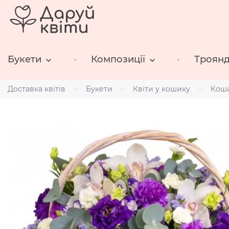
Букети
Композиції
Троян
Доставка квітів
Букети
Квіти у кошику
Коши