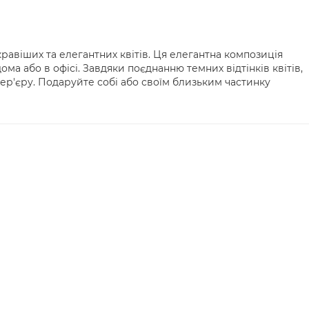
кравіших та елегантних квітів. Ця елегантна композиція
ма або в офісі. Завдяки поєднанню темних відтінків квітів,
ер'єру. Подаруйте собі або своїм близьким частинку