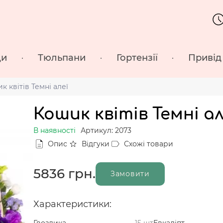
ди
Тюльпани
Гортензії
Привід
к квітів Темні алеї
Кошик квітів Темні ал
В наявності
Артикул: 2073
Опис
Відгуки
Схожі товари
5836
грн.
Замовити
Характеристики:
Гвоздика
15 шт
Евкаліпт