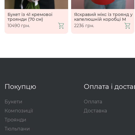
Букет із 41 кремової
Яскравий мікс із троянд у
троянди (70 см)
капелюшній коробці М
10490 грн.
2236 грн.
Покупцю
Оплата і доста
Букети
Оплата
Композиції
Доставка
Троянди
Тюльпани