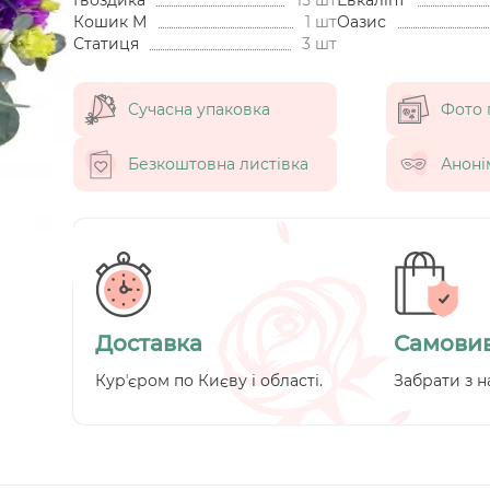
Кошик М
1 шт
Оазис
Статиця
3 шт
Сучасна упаковка
Фото 
Безкоштовна листівка
Аноні
Доставка
Самовив
Курʼєром по Києву і області.
Забрати з н