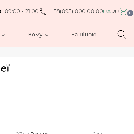
09:00 - 21:00
+38(095) 000 00 00
UA
RU
0
Кому
За ціною
еї
0,7 пуч
Еустома
6 шт