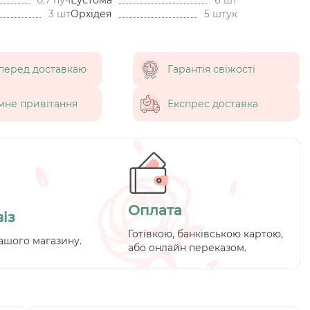
3 шт
Орхідея
5 штук
перед доставкаю
Гарантія свіжості
мне привітання
Експрес доставка
Оплата
із
Готівкою, банківською картою,
ашого магазину.
або онлайн переказом.