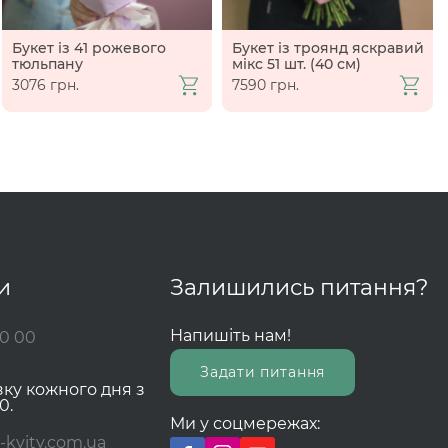
Букет із 41 рожевого
Букет із троянд яскравий
тюльпану
мікс 51 шт. (40 см)
3076 грн.
7590 грн.
и
Залишились питання?
Напишіть нам!
00 00
Задати питання
зку кожного дня з
0.
Ми у соцмережах:
-kvity.com.ua