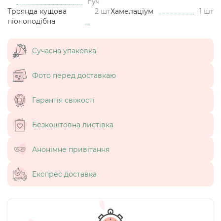
пуч
Троянда кущова
2 шт
Хамелаціум
1 шт
піоноподібна
Сучасна упаковка
Фото перед доставкаю
Гарантія свіжості
Безкоштовна листівка
Анонімне привітання
Експрес доставка