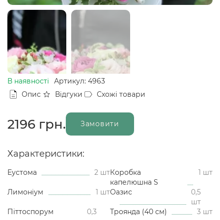
В наявності
Артикул: 4963
Опис
Відгуки
Схожі товари
2196
грн.
Замовити
Характеристики:
Еустома
2 шт
Коробка
1 шт
капелюшна S
Лимоніум
1 шт
Оазис
0,5
шт
Піттоспорум
0,3
Троянда (40 см)
3 шт