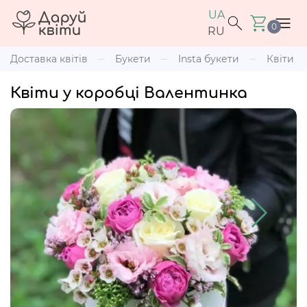
UA
0
RU
Доставка квітів
Букети
Insta букети
Квіти у
Квіти у коробці Валентинка