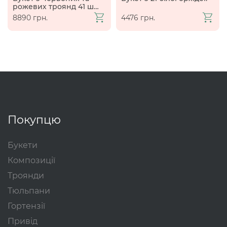
рожевих троянд 41 шт.
(60 см)
8890 грн.
4476 грн.
Покупцю
Букети
Композиції
Троянди
Тюльпани
Гортензії
Привід