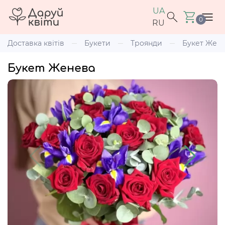
UA
0
RU
Доставка квітів
Букети
Троянди
Букет Жен
Букет Женева