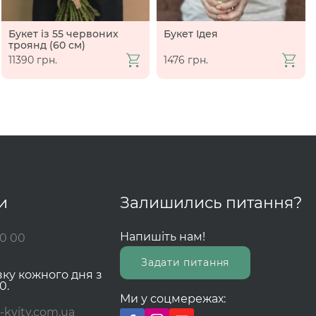
Букет із 55 червоних
Букет Ідея
троянд (60 см)
11390 грн.
1476 грн.
и
Залишились питання?
Напишіть нам!
00 00
Задати питання
зку кожного дня з
0.
Ми у соцмережах:
-kvity.com.ua