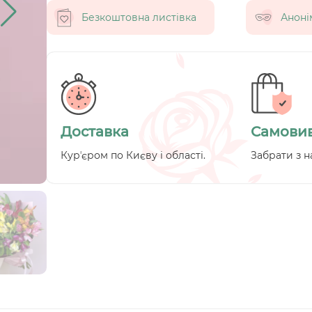
Безкоштовна листівка
Аноні
Доставка
Самовив
Курʼєром по Києву і області.
Забрати з н