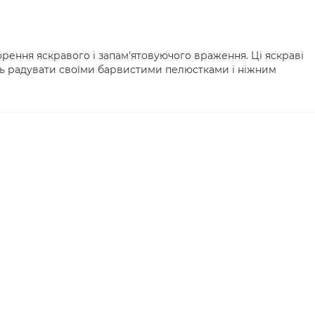
орення яскравого і запам'ятовуючого враження. Ці яскраві
ть радувати своїми барвистими пелюстками і ніжним