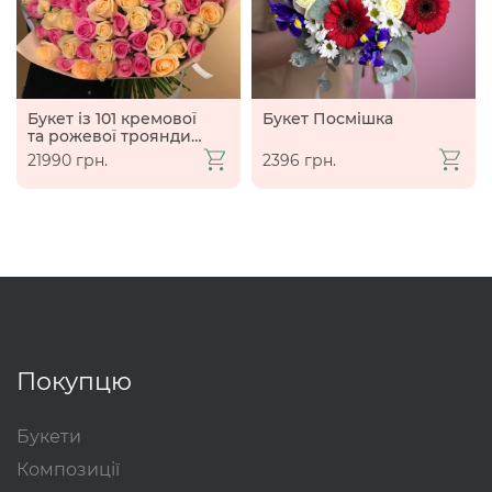
Букет із 101 кремової
Букет Посмішка
та рожевої троянди
(70 см)
21990 грн.
2396 грн.
Покупцю
Букети
Композиції