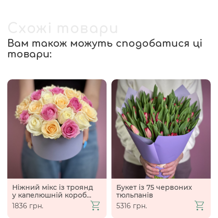
Схожі товари
Вам також можуть сподобатися ці
товари:
Ніжний мікс із троянд
Букет із 75 червоних
у капелюшній коробці
тюльпанів
S
1836 грн.
5316 грн.