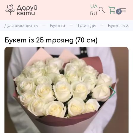
UA
0
RU
Доставка квітів
Букети
Троянди
Букет із 25
Букет із 25 троянд (70 см)