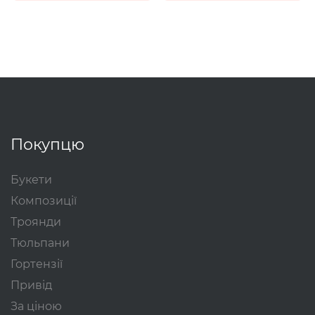
Покупцю
Букети
Композиції
Троянди
Тюльпани
Гортензії
Привід
За ціною