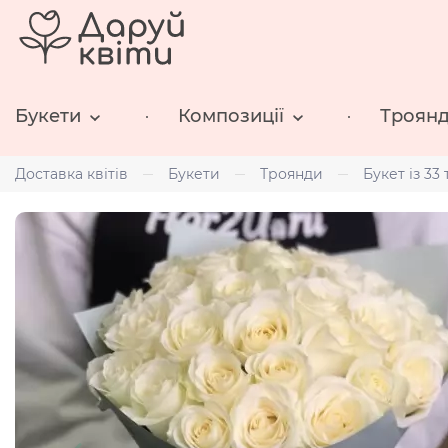
Букети
Композиції
Троян
Доставка квітів
Букети
Троянди
Букет із 33