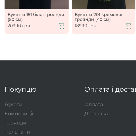
Букет із 151 білої троянди
Букет із 201 кремової
(50 см)
троянди (40 см)
20990 грн.
18990 грн.
Покупцю
Оплата і доста
Букети
Оплата
Композиції
Доставка
Троянди
Тюльпани