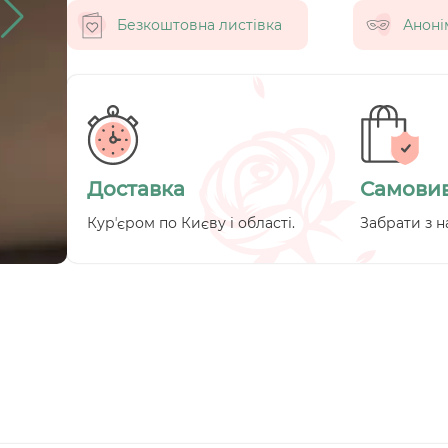
Безкоштовна листівка
Аноні
Доставка
Самовив
Курʼєром по Києву і області.
Забрати з н