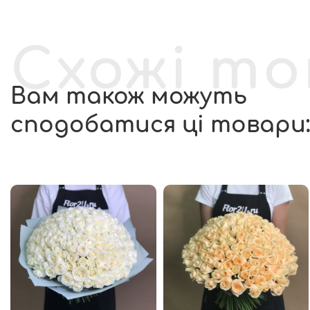
Схожі т
Вам також можуть
сподобатися ці товари: