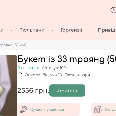
ди
Тюльпани
Гортензії
Привід
 троянд (50 см)
Букет із 33 троянд (5
В наявності
Артикул: 1054
Опис
Відгуки
Схожі товари
2556
грн.
Замовити
Сучасна упаковка
Фото 